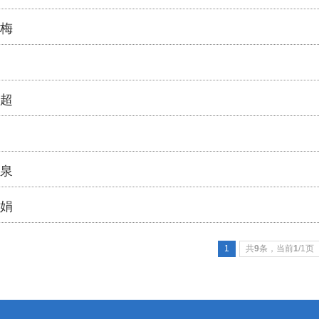
梅
超
泉
娟
1
共
9
条，当前
1
/1页