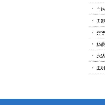
向艳
田卿
龚智
杨霞
龙清
王明